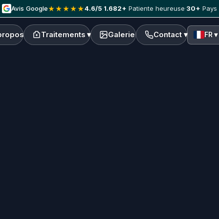
Avis Google
4.6/5
·
1.682+
Patiente heureuse
·
30+
Pays
★★★★★
propos
Traitements ▾
Galerie
Contact ▾
FR ▾